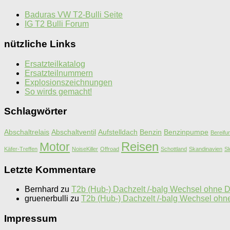
Baduras VW T2-Bulli Seite
IG T2 Bulli Forum
nützliche Links
Ersatzteilkatalog
Ersatzteilnummern
Explosionszeichnungen
So wirds gemacht!
Schlagwörter
Abschaltrelais
Abschaltventil
Aufstelldach
Benzin
Benzinpumpe
Bereifu
Motor
Reisen
Käfer-Treffen
NoiseKiller
Offroad
Schottland
Skandinavien
Sl
Letzte Kommentare
Bernhard
zu
T2b (Hub-) Dachzelt /-balg Wechsel ohne
gruenerbulli
zu
T2b (Hub-) Dachzelt /-balg Wechsel o
Impressum