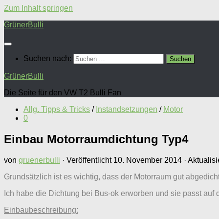
Zum Inhalt springen
GrünerBulli
Suchen nach:
GrünerBulli
Die Seite für den VW T2 Bulli Fan
Allg. Tipps & Tricks
/
Instandsetzungen
/
Motor
0
Einbau Motorraumdichtung Typ4
von
gruenerbulli
· Veröffentlicht
10. November 2014
· Aktualisi
Grundsätzlich ist es wichtig, dass der Motorraum gut abgedichte
Ich habe die Dichtung bei Bus-ok erworben und sie passt auf 
Einbaubeschreibung: