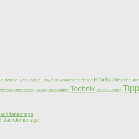
Hebebühne
ng
Bretagne
Budel
England
Frankreich
Geräuchsreduzierung
Hilgen
Hill
Tip
Technik
owenien
Sonnenblende
Spiegel
Stossdämpfer
Techno Classica
 Dachdemontage
hne Dachdemontage