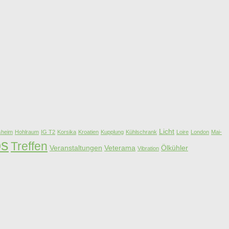
Licht
esheim
Hohlraum
IG T2
Korsika
Kroatien
Kupplung
Kühlschrank
Loire
London
Mai-
ps
Treffen
Veranstaltungen
Veterama
Ölkühler
Vibration