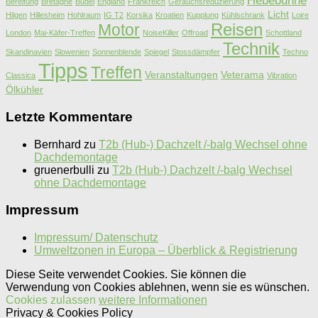
Hebebühne
Bereifung
Bretagne
Budel
England
Frankreich
Geräuchsreduzierung
Licht
Hilgen
Hillesheim
Hohlraum
IG T2
Korsika
Kroatien
Kupplung
Kühlschrank
Loire
Motor
Reisen
London
Mai-Käfer-Treffen
NoiseKiller
Offroad
Schottland
Technik
Skandinavien
Slowenien
Sonnenblende
Spiegel
Stossdämpfer
Techno
Tipps
Treffen
Veranstaltungen
Veterama
Classica
Vibration
Ölkühler
Letzte Kommentare
Bernhard
zu
T2b (Hub-) Dachzelt /-balg Wechsel ohne
Dachdemontage
gruenerbulli
zu
T2b (Hub-) Dachzelt /-balg Wechsel
ohne Dachdemontage
Impressum
Impressum/ Datenschutz
Umweltzonen in Europa – Überblick & Registrierung
Diese Seite verwendet Cookies. Sie können die
Verwendung von Cookies ablehnen, wenn sie es wünschen.
Cookies zulassen
weitere Informationen
Privacy & Cookies Policy