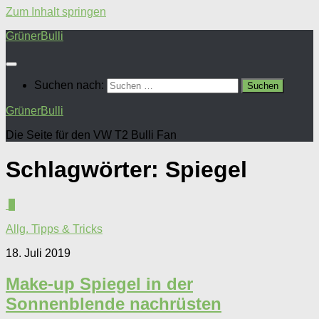
Zum Inhalt springen
GrünerBulli
Suchen nach:
GrünerBulli
Die Seite für den VW T2 Bulli Fan
Schlagwörter:
Spiegel
0
Allg. Tipps & Tricks
18. Juli 2019
Make-up Spiegel in der
Sonnenblende nachrüsten