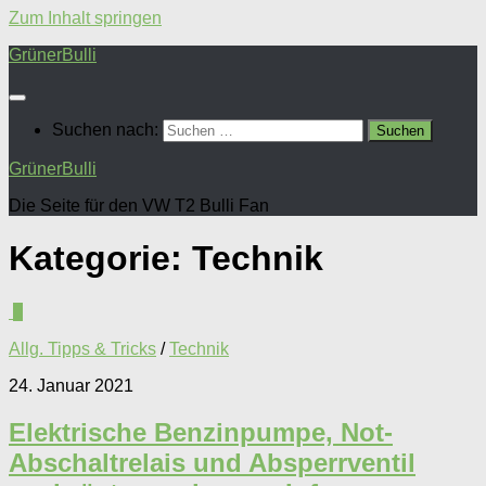
Zum Inhalt springen
GrünerBulli
Suchen nach:
GrünerBulli
Die Seite für den VW T2 Bulli Fan
Kategorie:
Technik
0
Allg. Tipps & Tricks
/
Technik
24. Januar 2021
Elektrische Benzinpumpe, Not-
Abschaltrelais und Absperrventil