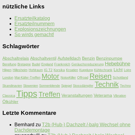
nützliche Links
Ersatzteilkatalog
Ersatzteilnummern
Explosionszeichnungen
So wirds gemacht!
Schlagwörter
Abschaltrelais
Abschaltventil
Aufstelldach
Benzin
Benzinpumpe
Hebebühne
Bereifung
Bretagne
Budel
England
Frankreich
Geräuchsreduzierung
Licht
Hilgen
Hillesheim
Hohlraum
IG T2
Korsika
Kroatien
Kupplung
Kühlschrank
Loire
Motor
Reisen
London
Mai-Käfer-Treffen
NoiseKiller
Offroad
Schottland
Technik
Skandinavien
Slowenien
Sonnenblende
Spiegel
Stossdämpfer
Techno
Tipps
Treffen
Veranstaltungen
Veterama
Classica
Vibration
Ölkühler
Letzte Kommentare
Bernhard
zu
T2b (Hub-) Dachzelt /-balg Wechsel ohne
Dachdemontage