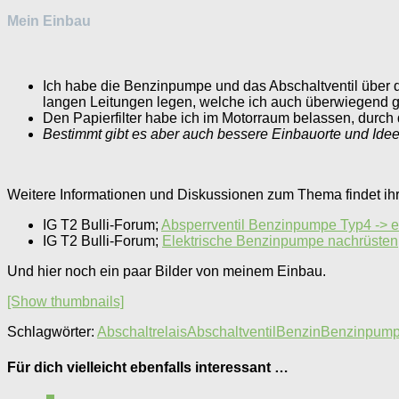
Mein Einbau
Ich habe die Benzinpumpe und das Abschaltventil über d
langen Leitungen legen, welche ich auch überwiegend ge
Den Papierfilter habe ich im Motorraum belassen, durch 
Bestimmt gibt es aber auch bessere Einbauorte und Idee
Weitere Informationen und Diskussionen zum Thema findet ihr
IG T2 Bulli-Forum;
Absperrventil Benzinpumpe Typ4 -> 
IG T2 Bulli-Forum;
Elektrische Benzinpumpe nachrüsten
Und hier noch ein paar Bilder von meinem Einbau.
[Show thumbnails]
Schlagwörter:
Abschaltrelais
Abschaltventil
Benzin
Benzinpum
Für dich vielleicht ebenfalls interessant …