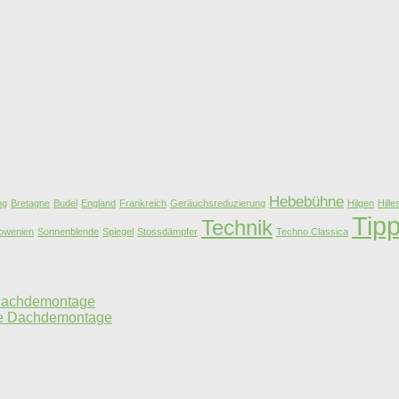
Hebebühne
ng
Bretagne
Budel
England
Frankreich
Geräuchsreduzierung
Hilgen
Hill
Tip
Technik
owenien
Sonnenblende
Spiegel
Stossdämpfer
Techno Classica
 Dachdemontage
hne Dachdemontage