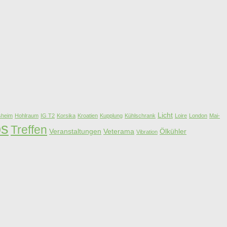
Licht
esheim
Hohlraum
IG T2
Korsika
Kroatien
Kupplung
Kühlschrank
Loire
London
Mai-
ps
Treffen
Veranstaltungen
Veterama
Ölkühler
Vibration