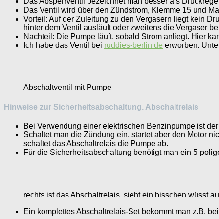
Das Absperrventil bezeichnet man besser als Druckregelve
Das Ventil wird über den Zündstrom, Klemme 15 und M
Vorteil: Auf der Zuleitung zu den Vergasern liegt kein D
hinter dem Ventil ausläuft oder zweitens die Vergaser b
Nachteil: Die Pumpe läuft, sobald Strom anliegt. Hier ka
Ich habe das Ventil bei
ruddies-berlin.de
erworben. Unte
Abschaltventil mit Pumpe
Hinweise zur Sicherheitsabschaltung, Abschaltrelais
Bei Verwendung einer elektrischen Benzinpumpe ist der E
Schaltet man die Zündung ein, startet aber den Motor ni
schaltet das Abschaltrelais die Pumpe ab.
Für die Sicherheitsabschaltung benötigt man ein 5-polig
rechts ist das Abschaltrelais, sieht ein bisschen wüsst 
Ein komplettes Abschaltrelais-Set bekommt man z.B. be