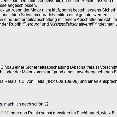
ntil oder Durchflussregelventil, da es den Benzinfluss von ein
asse angeschlossen.
ruck an, wenn der Motor nicht läuft, somit besteht erstens Siche
ei undichten Schwimmernadelventilen nicht geflutet werden.
nn eine Sicherheitsabschaltung mit einem Abschaltrelais Abhilfe
r der Rubrik
“Pierburg”
und
“Kraftstoffabschaltventil”
findet man w
inbau einer Sicherheitsabschaltung (Abschaltrelais) Vorschrift
cht, oder der Motor kommt aufgrund eines unvorhergesehenen Ere
es Relais, z.B. von Hella (4RP 008 189-08) und einen entsprech
aus, mach ich noch schön 😉
i
CSP
oder das Relais selbst günstiger im Fachhandel, wie z.B. d