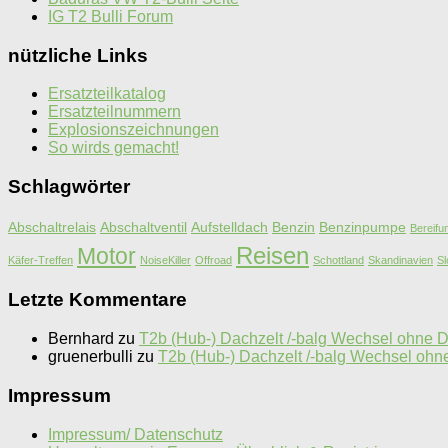
IG T2 Bulli Forum
nützliche Links
Ersatzteilkatalog
Ersatzteilnummern
Explosionszeichnungen
So wirds gemacht!
Schlagwörter
Abschaltrelais
Abschaltventil
Aufstelldach
Benzin
Benzinpumpe
Bereifu
Motor
Reisen
Käfer-Treffen
NoiseKiller
Offroad
Schottland
Skandinavien
Sl
Letzte Kommentare
Bernhard
zu
T2b (Hub-) Dachzelt /-balg Wechsel ohne
gruenerbulli
zu
T2b (Hub-) Dachzelt /-balg Wechsel o
Impressum
Impressum/ Datenschutz