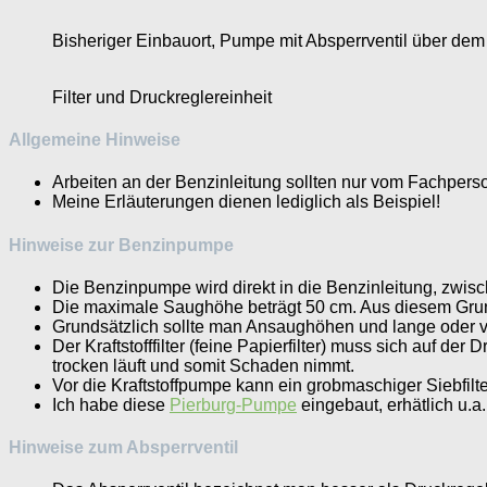
Bisheriger Einbauort, Pumpe mit Absperrventil über dem
Filter und Druckreglereinheit
Allgemeine Hinweise
Arbeiten an der Benzinleitung sollten nur vom Fachpers
Meine Erläuterungen dienen lediglich als Beispiel!
Hinweise zur Benzinpumpe
Die Benzinpumpe wird direkt in die Benzinleitung, zwisc
Die maximale Saughöhe beträgt 50 cm. Aus diesem Grun
Grundsätzlich sollte man Ansaughöhen und lange oder ve
Der Kraftstofffilter (feine Papierfilter) muss sich auf d
trocken läuft und somit Schaden nimmt.
Vor die Kraftstoffpumpe kann ein grobmaschiger Siebfilt
Ich habe diese
Pierburg-Pumpe
eingebaut, erhätlich u.a.
Hinweise zum Absperrventil