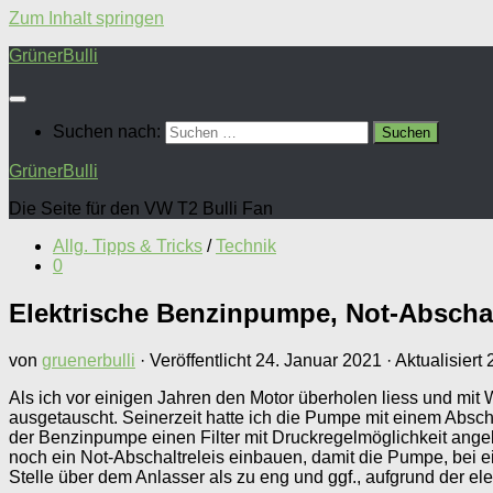
Zum Inhalt springen
GrünerBulli
Suchen nach:
GrünerBulli
Die Seite für den VW T2 Bulli Fan
Allg. Tipps & Tricks
/
Technik
0
Elektrische Benzinpumpe, Not-Abschalt
von
gruenerbulli
· Veröffentlicht
24. Januar 2021
· Aktualisiert
Als ich vor einigen Jahren den Motor überholen liess und mi
ausgetauscht. Seinerzeit hatte ich die Pumpe mit einem Absch
der Benzinpumpe einen Filter mit Druckregelmöglichkeit angebra
noch ein Not-Abschaltreleis einbauen, damit die Pumpe, bei ei
Stelle über dem Anlasser als zu eng und ggf., aufgrund der ele