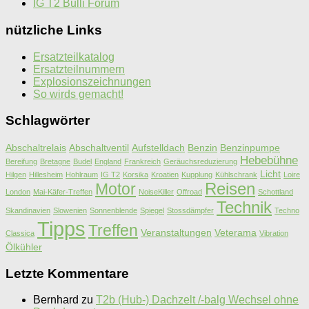
IG T2 Bulli Forum
nützliche Links
Ersatzteilkatalog
Ersatzteilnummern
Explosionszeichnungen
So wirds gemacht!
Schlagwörter
Abschaltrelais
Abschaltventil
Aufstelldach
Benzin
Benzinpumpe
Hebebühne
Bereifung
Bretagne
Budel
England
Frankreich
Geräuchsreduzierung
Licht
Hilgen
Hillesheim
Hohlraum
IG T2
Korsika
Kroatien
Kupplung
Kühlschrank
Loire
Motor
Reisen
London
Mai-Käfer-Treffen
NoiseKiller
Offroad
Schottland
Technik
Skandinavien
Slowenien
Sonnenblende
Spiegel
Stossdämpfer
Techno
Tipps
Treffen
Veranstaltungen
Veterama
Classica
Vibration
Ölkühler
Letzte Kommentare
Bernhard
zu
T2b (Hub-) Dachzelt /-balg Wechsel ohne