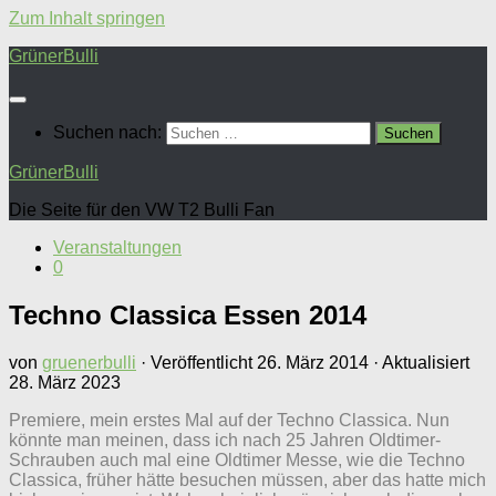
Zum Inhalt springen
GrünerBulli
Suchen nach:
GrünerBulli
Die Seite für den VW T2 Bulli Fan
Veranstaltungen
0
Techno Classica Essen 2014
von
gruenerbulli
· Veröffentlicht
26. März 2014
· Aktualisiert
28. März 2023
Premiere, mein erstes Mal auf der Techno Classica. Nun
könnte man meinen, dass ich nach 25 Jahren Oldtimer-
Schrauben auch mal eine Oldtimer Messe, wie die Techno
Classica, früher hätte besuchen müssen, aber das hatte mich